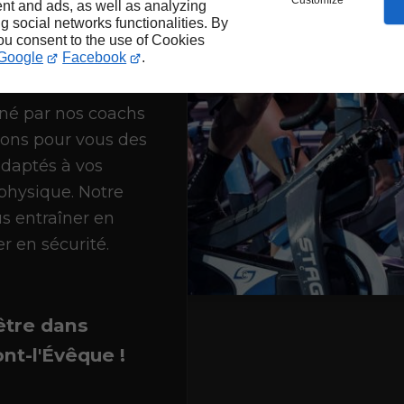
Customize
nt and ads, as well as analyzing
ng social networks functionalities. By
activités telles
you consent to the use of Cookies
Google
Facebook
.
lation
ou encore
if Trouville-sur-
né par nos coachs
rons pour vous des
daptés à vos
 physique. Notre
s entraîner en
r en sécurité.
être dans
ont-l'Évêque !