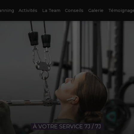
anning
Activités
La Team
Conseils
Galerie
Témoignag
À VOTRE SERVICE 7J / 7J