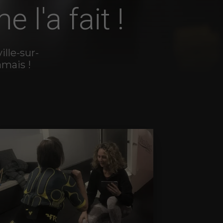
 l'a fait !
ille-sur-
amais !