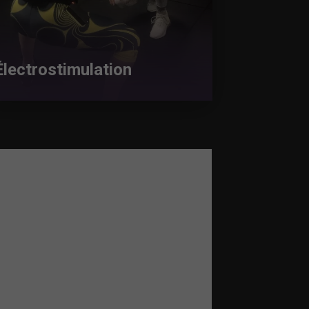
Électrostimulation
Aquabik