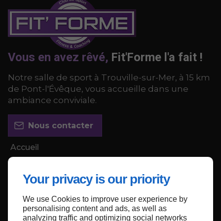
Vous en avez rêvé,
Fit'Forme l'a fait !
Notre salle de sport à Trouville-sur-Mer, à 15 km
de Pont-l'Évêque, vous accueille dans une
ambiance conviviale.
Nous contacter
Accueil
Nous contacter
Your privacy is our priority
Mentions légales
Plan du site
We use Cookies to improve user experience by
personalising content and ads, as well as
analyzing traffic and optimizing social networks